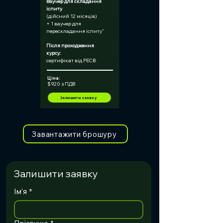
Ваучер для складання 
іспиту
(дійсний 12 місяців)
+ 1 ваучер для 
перескладання іспиту"
Після проходження 
курсу:	
сертифікат від PECB.
Ціна:
$ 920 з ПДВ
Залишити заявку
Завантажити брошуру
Залишити заявку
Ім’я
*