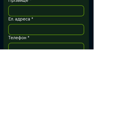
Прізвище
*
Ел. адреса
*
Телефон
*
Організація
*
Посада
*
Оберіть формат
*
У групі, з тренером
Самостійне навчання
Залишились питання?