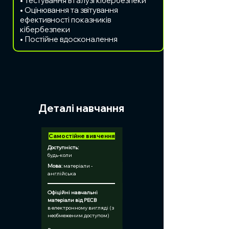
• Тестування в галузі кібербезпеки
• Оцінювання та звітування
ефективності показників
кібербезпеки
• Постійне вдосконалення
Деталі навчання
Самостійне вивчення
Доступність:
будь-коли
Мова:
 матеріали - 
англійська
Офіційні навчальні 
матеріали від PECB	
в електронному вигляді (з 
необмеженим доступом)