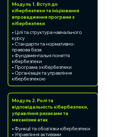
Модуль 1. Вступ до
кібербезпеки та ініціювання
впровадження програми з
кібербезпеки
• Цілі та структура навчального
курсу
• Стандарти та нормативно-
правова база
• Фундаментальні поняття
кібербезпеки
• Програма з кібербезпеки
• Організація та управління
кібербезпекою
Модуль 2. Ролі та
відповідальність кібербезпеки,
управління ризиками та
механізми атак
• Функції та обов'язки кібербезпеки
• Управління активами