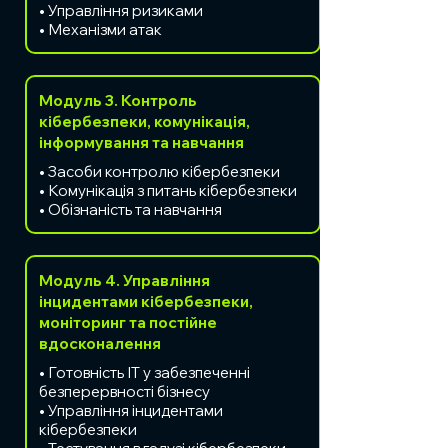
• Управління ризиками
• Механізми атак
Модуль 3. Контроль
кібербезпеки, комунікація,
інформування та навчання
• Засоби контролю кібербезпеки
• Комунікація з питань кібербезпеки
• Обізнаність та навчання
Модуль 4. Управління
інцидентами кібербезпеки,
моніторинг та постійне
вдосконалення
• Готовність ІТ у забезпеченні
безперервності бізнесу
• Управління інцидентами
кібербезпеки