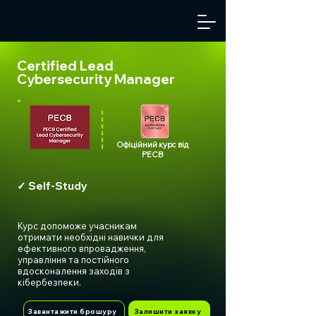
Certified Lead
Cybersecurity Manager
Офіційний курс від
PECB
✓ Self-Study
Курс допоможе учасникам
отримати необхідні навички для
ефективного впровадження,
управління та постійного
вдосконалення заходів з
кібербезпеки.
Завантажити брошуру
Залишити заявку