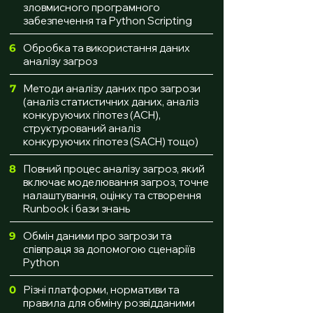
зловмисного програмного
забезпечення та Python Scripting
6
Обробка та використання даних
аналізу загроз
7
Методи аналізу даних про загрози
(аналіз статистичних даних, аналіз
конкуруючих гіпотез (ACH),
структурований аналіз
конкуруючих гіпотез (SACH) тощо)
8
Повний процес аналізу загроз, який
включає моделювання загроз, точне
налаштування, оцінку та створення
Runbook і бази знань
9
Обмін даними про загрози та
співпраця за допомогою сценаріїв
Python
10
Різні платформи, нормативи та
правила для обміну розвідданими