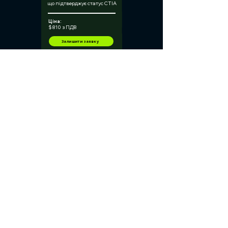
що підтверджує статус CTIA
Ціна:
$ 810 з ПДВ
Залишити заявку
Завантажити брошуру
Залишити заявку
Ім’я
*
Прізвище
*
Ел. адреса
*