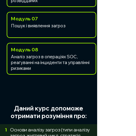
розвідданих
Модуль 07
Пошук і виявлення загроз
Модуль 08
Аналіз загроз в операціях SOC,
реагуванні на інциденти та управлінні
ризиками
Даний курс допоможе
отримати розуміння про:
1
Основи аналізу загроз (типи аналізу
загроз, життєвий цикл, стратегія,