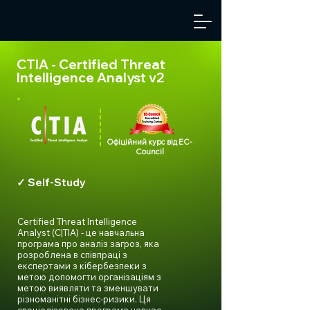
CTIA - Certified Threat
Intelligence Analyst v2
Офіційний курс від EC-
Council
✓ Self-Study
Certified Threat Intelligence
Analyst (C|TIA) - це навчальна
програма про аналіз загроз, яка
розроблена в співпраці з
експертами з кібербезпеки з
метою допомогти організаціям з
метою виявляти та зменшувати
різноманітні бізнес-ризики. Ця