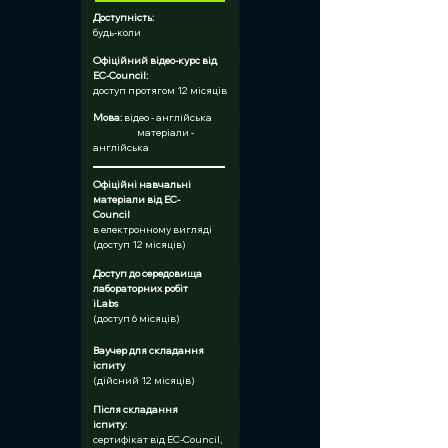
Доступність:	
будь-коли
Офіційний відео-курс від 
EC-Council:	
доступ протягом 12 місяців
Мова:
 відео - англійська
	  матеріали - 
англійська
Офіційні навчальні 
матеріали від EC-
Council	
в електронному вигляді 
(доступ 12 місяців)
Доступ до середовища 
лабораторних робіт 
iLabs	
(доступ 6 місяців)
Ваучер для складання 
іспиту	
(дійсний 12 місяців)
Після складання 
іспиту:	
сертифікат від EC-Council, 