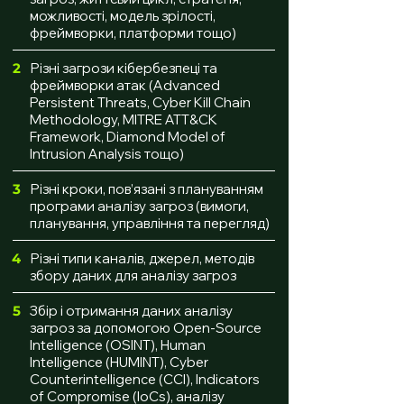
можливості, модель зрілості,
фреймворки, платформи тощо)
2
Різні загрози кібербезпеці та
фреймворки атак (Advanced
Persistent Threats, Cyber Kill Chain
Methodology, MITRE ATT&CK
Framework, Diamond Model of
Intrusion Analysis тощо)
3
Різні кроки, пов’язані з плануванням
програми аналізу загроз (вимоги,
планування, управління та перегляд)
4
Різні типи каналів, джерел, методів
збору даних для аналізу загроз
5
Збір і отримання даних аналізу
загроз за допомогою Open-Source
Intelligence (OSINT), Human
Intelligence (HUMINT), Cyber
Counterintelligence (CCI), Indicators
of Compromise (IoCs), аналізу