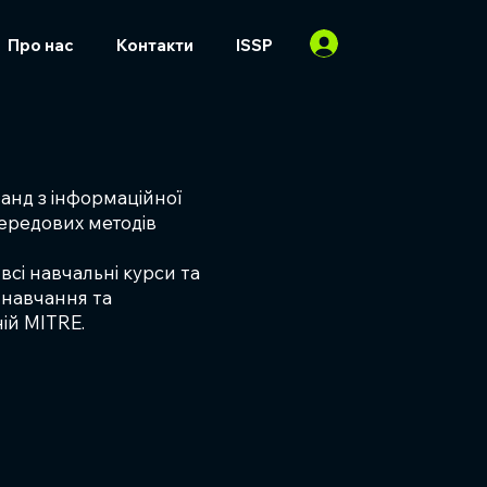
Про нас
Контакти
ISSP
анд з інформаційної
ередових методів
всі навчальні курси та
 навчання та
ій MITRE.