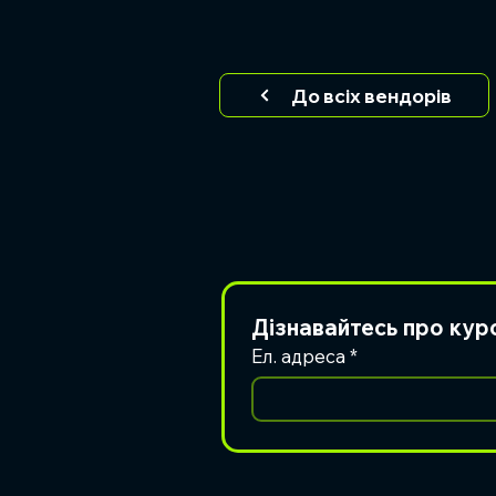
До всіх вендорів
Дізнавайтесь про кур
Ел. адреса
*