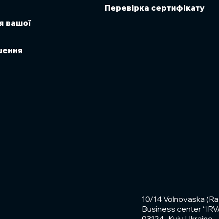
Перевірка сертифікату
я вашої
ішення
10/14 Volnovaska (Ra
Business center “IRVA”
03124 , Kyiv, Ukraine