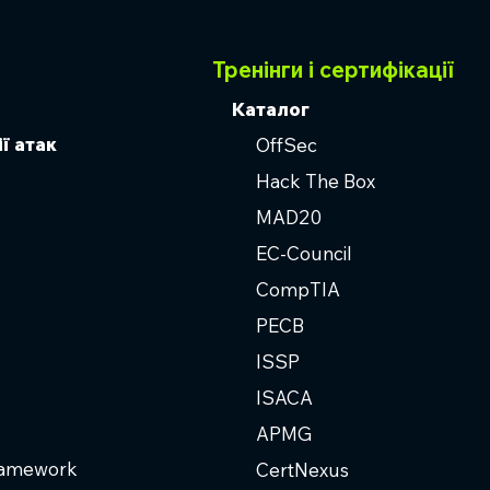
Тренінги і сертифікації
Каталог
ї атак
OffSec
Hack The Box
MAD20
EC-Council
CompTIA
PECB
ISSP
ISACA
APMG
ramework
CertNexus