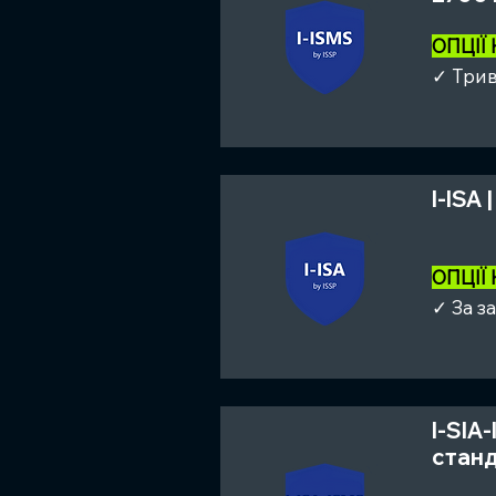
ОПЦІЇ
✓ Трив
I-ISA
ОПЦІЇ
✓ За з
I-SIA
станд