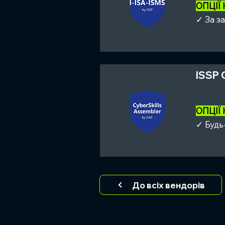
ОПЦІЇ
✓ За з
ISSP 
ОПЦІЇ
✓ Будь
До всіх вендорів