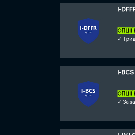
I-DFFR
ОПЦІЇ
✓ Трив
I-BCS
ОПЦІЇ
✓ За з