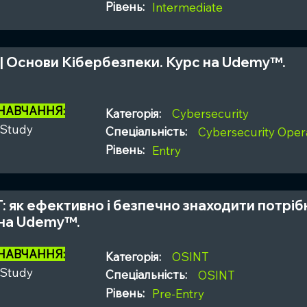
Рівень:
Intermediate
 | Основи Кібербезпеки. Курс на Udemy™.
 НАВЧАННЯ:
Категорія:
Cybersecurity
-Study
Спеціальність:
Cybersecurity Opera
Рівень:
Entry
: як ефективно і безпечно знаходити потріб
на Udemy™.
 НАВЧАННЯ:
Категорія:
OSINT
-Study
Спеціальність:
OSINT
Рівень:
Pre-Entry