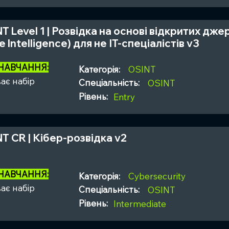
NT Level 1 | Розвідка на основі відкритих дж
 Intelligence) для не ІТ-спеціалістів v3
 НАВЧАННЯ:
Категорія:
OSINT
ає набір
Спеціальність:
OSINT
Рівень:
Entry
NT CR | Кібер-розвідка v2
 НАВЧАННЯ:
Категорія:
Cybersecurity
ає набір
Спеціальність:
OSINT
Рівень:
Intermediate