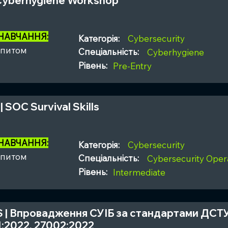
 Cyberhygiene Workshop
 НАВЧАННЯ:
Категорія:
Cybersecurity
апитом
Спеціальність:
Cyberhygiene
Рівень:
Pre-Entry
| SOC Survival Skills
 НАВЧАННЯ:
Категорія:
Cybersecurity
апитом
Спеціальність:
Cybersecurity Opera
Рівень:
Intermediate
S | Впровадження СУІБ за стандартами ДСТУ 
:2022, 27002:2022