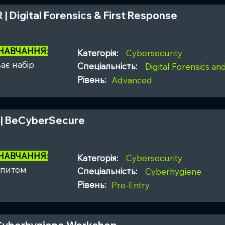
 | Digital Forensics & First Response
 НАВЧАННЯ:
Категорія:
Cybersecurity
ає набір
Спеціальність:
Digital Forensics a
Рівень:
Advanced
 | BeCyberSecure
 НАВЧАННЯ:
Категорія:
Cybersecurity
апитом
Спеціальність:
Cyberhygiene
Рівень:
Pre-Entry