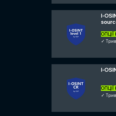
I-OSI
source
ОПЦІЇ
✓ Трив
I-OSI
ОПЦІЇ
✓ Трив