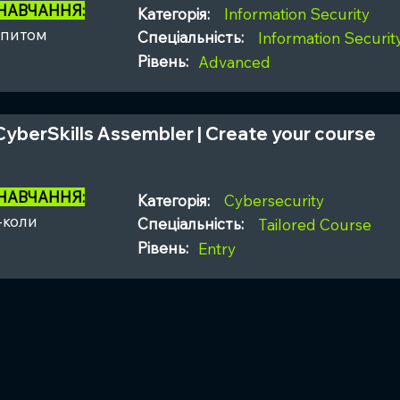
 НАВЧАННЯ:
Категорія:
Information Security
апитом
Спеціальність:
Information Securi
Рівень:
Advanced
CyberSkills Assembler | Create your course
 НАВЧАННЯ:
Категорія:
Cybersecurity
-коли
Спеціальність:
Tailored Course
Рівень:
Entry