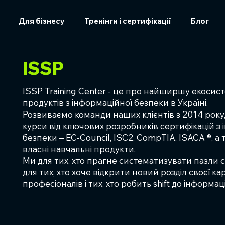
Для бізнесу
Тренінги і сертифікації
Блог
ISSP
ISSP Training Center - це про найширшу екосис
продуктів з інформаційної безпеки в Україні.
Розвиваємо команди наших клієнтів з 2014 року
курси від ключових розробників сертифікацій з
безпеки – EC-Council, ISC2, CompTIA, ISACA ®, 
власні навчальні продукти.
Ми для тих, хто прагне систематизувати пазли сво
для тих, хто хоче відкрити новий розділ своєї ка
професіоналів і тих, хто робить shift до інформац