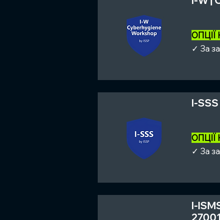
I-W |
ОПЦІЇ
✓ За з
I-SSS 
ОПЦІЇ
✓ За з
I-ISM
27001