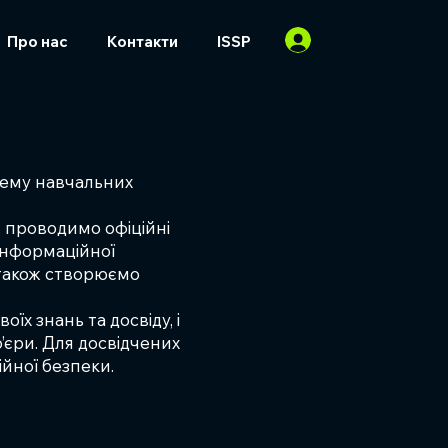
Про нас
Контакти
ISSP
тему навчальних
, проводимо офіційні
 інформаційної
а також створюємо
їх знань та досвіду, і
р’єри. Для досвідчених
ійної безпеки.