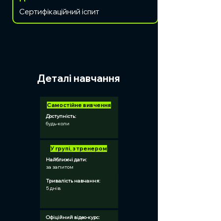
Сертифікаційний іспит
Деталі навчання
Самостійне вивчення
Доступність:
будь-коли
У групі, з тренером
Найближчі дати:
за запитом
Тривалість навчання:	
5 днів
Офіційний відео-курс:	