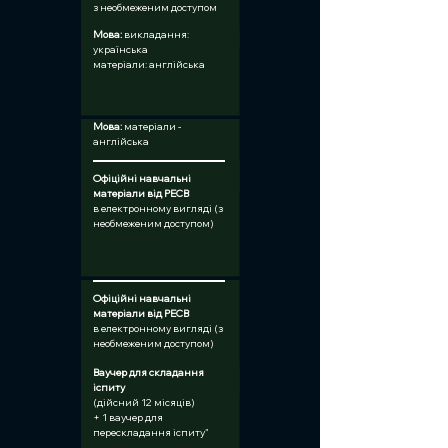
з необмеженим доступом
Мова: 
викладання: 
українська
матеріали: англійська
Мова:
 матеріали - 
англійська
Офіційні навчальні 
матеріали від PECB	
в електронному вигляді (з 
необмеженим доступом)
Офіційні навчальні 
матеріали від PECB	
в електронному вигляді (з 
необмеженим доступом)
Ваучер для складання 
іспиту
(дійсний 12 місяців)
+ 1 ваучер для 
перескладання іспиту"