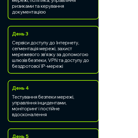
мережі, політика, управління
ризиками та керування
документацією
День 3
Сервіси доступу до Інтернету,
сегментація мережі, захист
мережевого зв’язку за допомогою
шлюзів безпеки, VPN та доступу до
бездротової IP-мережі
День 4
Тестування безпеки мережі,
управління інцидентами,
моніторинг і постійне
вдосконалення
День 5