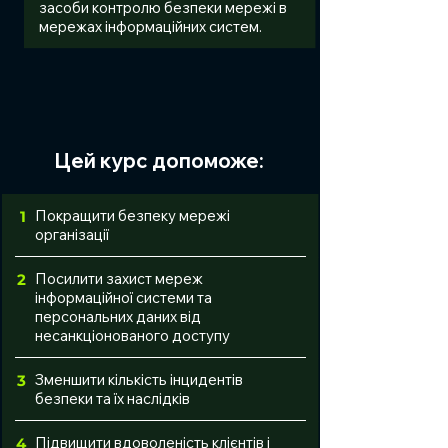
засоби контролю безпеки мережі в
мережах інформаційних систем.
Цей курс допоможе:
Покращити безпеку мережі
1
організації
Посилити захист мереж
2
інформаційної системи та
персональних даних від
несанкціонованого доступу
Зменшити кількість інцидентів
3
безпеки та їх наслідків
Підвищити вдоволеність клієнтів і
4