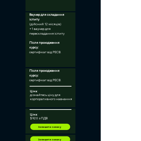
Ваучер для складання 
іспиту	
(дійсний 12 місяців)
+1 ваучер для 
перескладання іспиту
Після проходження 
курсу:	
сертифікат від PECB.
Після проходження 
курсу:	
сертифікат від PECB.
Ціна:
дізнайтесь ціну для
корпоративного навчання
Ціна:
$ 920 з ПДВ
Залишити заявку
Залишити заявку