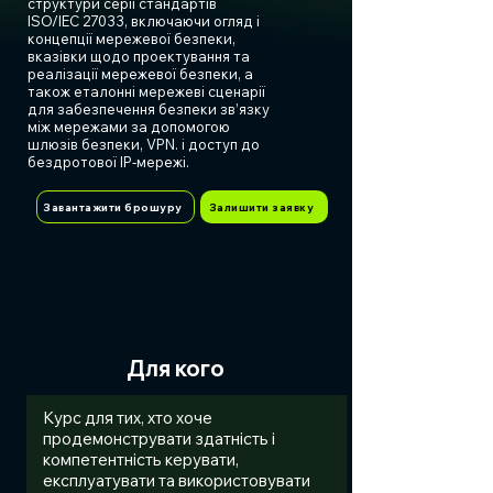
структури серії стандартів
ISO/IEC 27033, включаючи огляд і
концепції мережевої безпеки,
вказівки щодо проектування та
реалізації мережевої безпеки, а
також еталонні мережеві сценарії
для забезпечення безпеки зв’язку
між мережами за допомогою
шлюзів безпеки, VPN. і доступ до
бездротової IP-мережі.
Завантажити брошуру
Залишити заявку
Для кого
Курс для тих, хто хоче
продемонструвати здатність і
компетентність керувати,
експлуатувати та використовувати