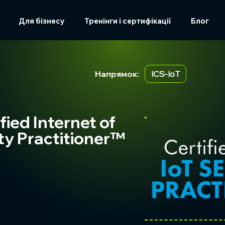
Для бізнесу
Тренінги і сертифікації
Блог
Напрямок:
ICS-IoT
fied Internet of
ty Practitioner™