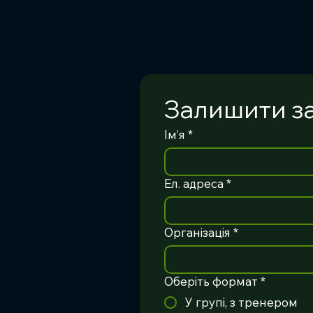
Залишити з
Ім’я
*
Ел. адреса
*
Організація
*
Оберіть формат
*
У групі, з тренером