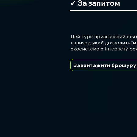
✓ За запитом
Цей курс призначений для 
навичок, який дозволить ї
екосистемою Інтернету реч
Завантажити брошуру