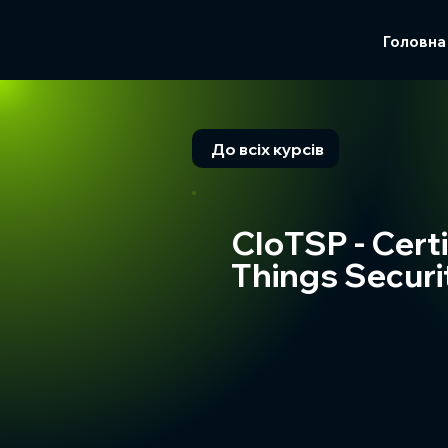
Головна
До всіх курсів
CIoTSP - Certi
Things Securi