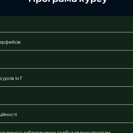
терфейсів
сурсів IoT
ійності
ограмного забезпечення та вбудованих програм