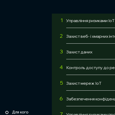
1
Управління ризиками IoT
2
Захист веб- і хмарних ін
3
Захист даних
4
Контроль доступу до ре
5
Захист мереж IoT
6
Забезпечення конфіденц
Для кого
7
Управління ризиками пр