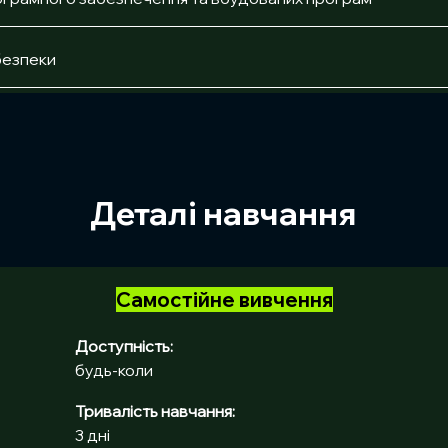
безпеки
Деталі навчання
Самостійне вивчення
Доступність:
будь-коли
Тривалість навчання:	
3 дні