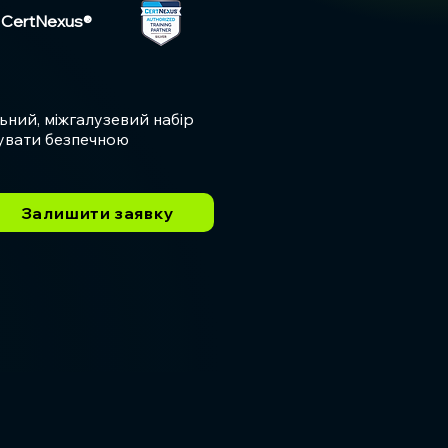
д CertNexus®
ьний, міжгалузевий набір
рувати безпечною
Залишити заявку