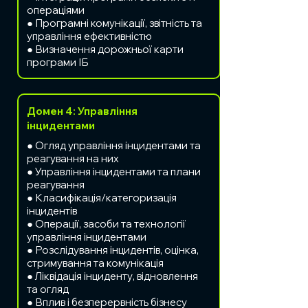
операціями
● Програмні комунікації, звітність та
управління ефективністю
● Визначення дорожньої карти
програми ІБ
Домен 4: Управління
інцидентами
● Огляд управління інцидентами та
реагування на них
● Управління інцидентами та плани
реагування
● Класифікація/категоризація
інцидентів
● Операції, засоби та технології
управління інцидентами
● Розслідування інцидентів, оцінка,
стримування та комунікація
● Ліквідація інциденту, відновлення
та огляд
● Вплив і безперервність бізнесу