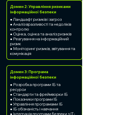
Домен 2: Управління ризиками
інформаційної безпеки
● Ландшафт ризиків і загроз
● Аналіз вразливості та недоліків
контролю
● Оцінка, оцінка та аналіз ризиків
● Реагування на інформаційний
ризик
● Моніторинг ризиків, звітування та
комунікація
Домен 3: Програма
інформаційної безпеки
● Розробка програми ІБ та
ресурси
● Стандарти та фреймворки ІБ
● Показники програми IБ
● Управління програмами ІБ
● ІБ обізнаність і навчання
● Інтеграція програми безпеки з ІТ-