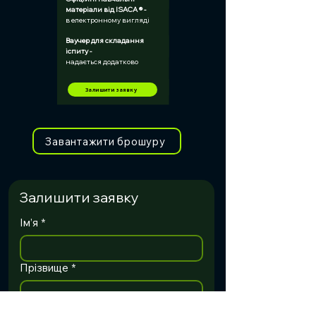
матеріали від ISACA ® -	
в електронному вигляді
Ваучер для складання 
іспиту -	
надається додатково 
Залишити заявку
Завантажити брошуру
Залишити заявку
Ім’я
*
Прізвище
*
Ел. адреса
*