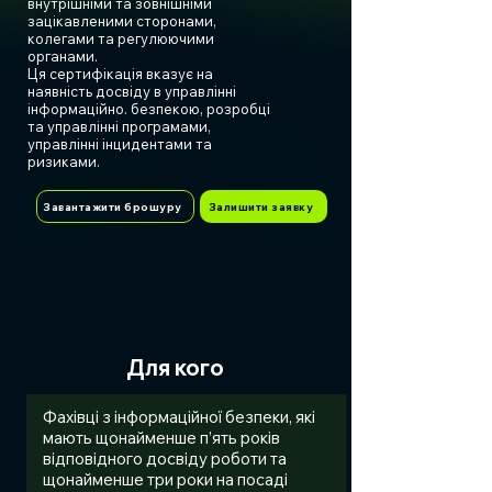
внутрішніми та зовнішніми
зацікавленими сторонами,
колегами та регулюючими
органами.
Ця сертифікація вказує на
наявність досвіду в управлінні
інформаційно. безпекою, розробці
та управлінні програмами,
управлінні інцидентами та
ризиками.
Завантажити брошуру
Залишити заявку
Для кого
Фахівці з інформаційної безпеки, які
мають щонайменше п’ять років
відповідного досвіду роботи та
щонайменше три роки на посаді