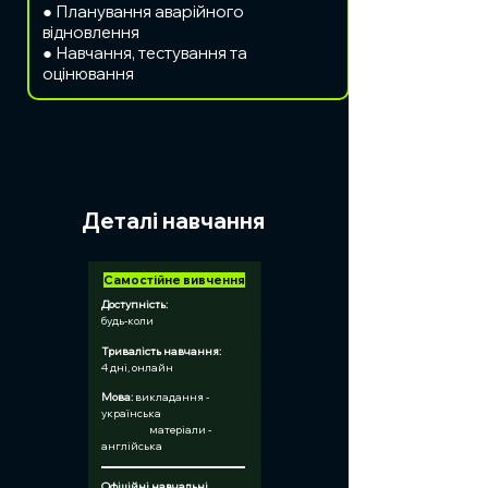
● Планування аварійного
відновлення
● Навчання, тестування та
оцінювання
Деталі навчання
Самостійне вивчення
Доступність:
будь-коли
Тривалість навчання:	
4 дні, онлайн
Мова:
 викладання - 
українська
	  матеріали - 
англійська
Офіційні навчальні 