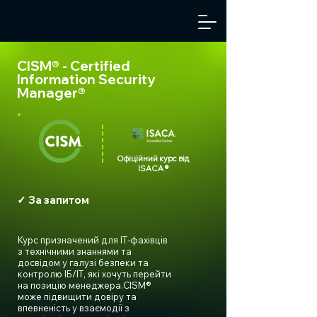
CISM® - Certified
Information Security
Manager®
Офіційний курс від
ISACA ®
✓ За запитом
Курс призначений для ІТ-фахівців
з технічними знаннями та
досвідом у галузі безпеки та
контролю ІБ/ІТ, які хочуть перейти
на позицію менеджера.CISM®
може підвищити довіру та
впевненість у взаємодії з