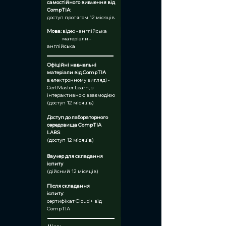
самостійного вивчення від 
CompTIA:
доступ протягом 12 місяців
Мова:
відео - англійська
               матеріали - 
англійська
Офіційні навчальні 
матеріали від CompTIA 	
в електронному вигляді - 
CertMaster Learn, з 
інтерактивною взаємодією 
(доступ 12 місяців)
Доступ до лабораторного 
середовища CompTIA 
LABS	
(доступ 12 місяців)
Ваучер для складання 
іспиту	
(дійсний 12 місяців)
Після складання 
іспиту:	
сертифікат Cloud+ від 
CompTIA