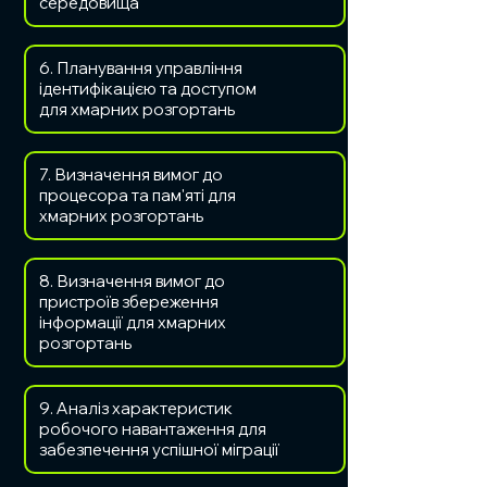
середовища
​6. Планування управління
ідентифікацією та доступом
для хмарних розгортань
7. Визначення вимог до
процесора та пам'яті для
хмарних розгортань
8. Визначення вимог до
пристроїв збереження
інформації для хмарних
розгортань
9. Аналіз характеристик
робочого навантаження для
забезпечення успішної міграції