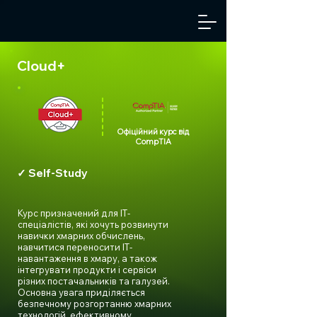
Cloud+
Офіційний курс від
CompTIA
✓ Self-Study
Курс призначений для ІТ-
спеціалістів, які хочуть розвинути
навички хмарних обчислень,
навчитися переносити ІТ-
навантаження в хмару, а також
інтегрувати продукти і сервіси
різних постачальників та галузей.
Основна увага приділяється
безпечному розгортанню хмарних
технологій, ефективному