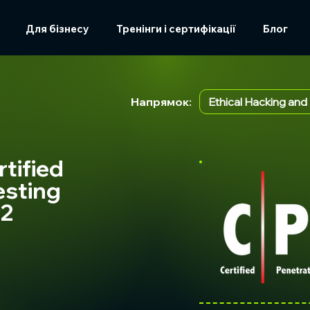
Для бізнесу
Тренінги і сертифікації
Блог
Напрямок:
Ethical Hacking and
tified
esting
v2