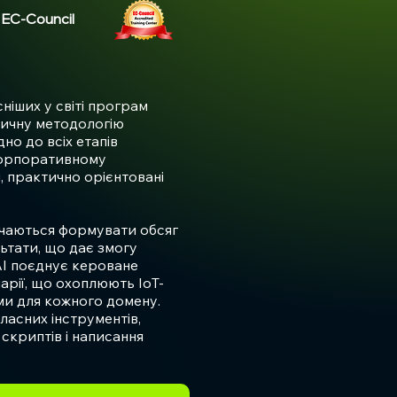
 EC-Council
сніших у світі програм
тичну методологію
но до всіх етапів
 корпоративному
 практично орієнтовані
авчаються формувати обсяг
льтати, що дає змогу
 AI поєднує кероване
арії, що охоплюють IoT-
ями для кожного домену.
ласних інструментів,
 скриптів і написання