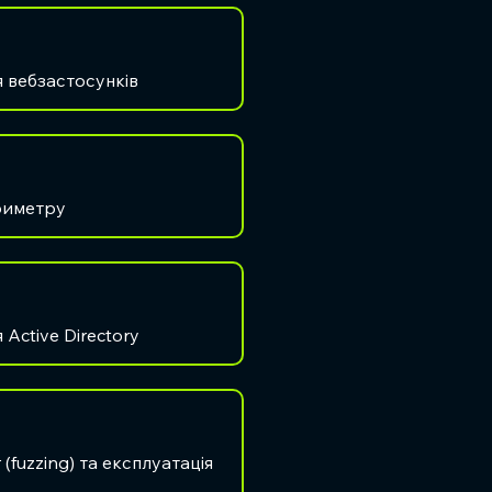
 вебзастосунків
риметру
Active Directory
(fuzzing) та експлуатація