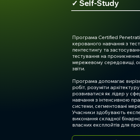
✓ Self-Study
Програма Certified Penetrat
керованого навчання з тес
пентестингу та застосуванн
тестування на проникнення
мережевому середовищі, оц
звіти.
Програма допомагає вирізни
робіт, розуміти архітектур
розвиватися як лідер у сфе
навчання з інтенсивною пра
системи, сегментовані мере
Учасники здобувають експер
виконання складної бінарної 
власних експлойтів для про