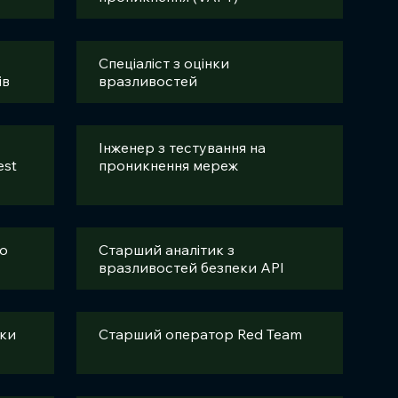
Спеціаліст з оцінки
ів
вразливостей
Інженер з тестування на
est
проникнення мереж
о
Старший аналітик з
вразливостей безпеки API
еки
Старший оператор Red Team