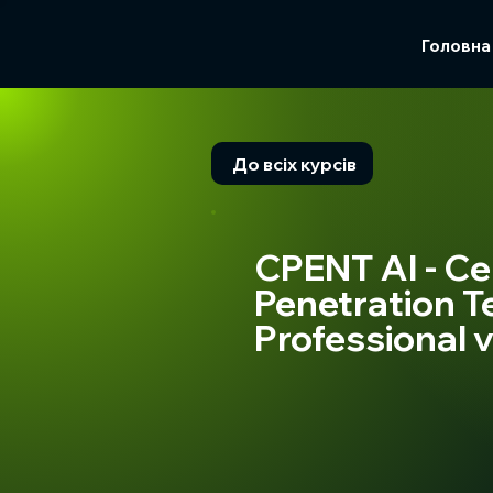
Головна
До всіх курсів
CPENT AI - Cer
Penetration T
Professional 