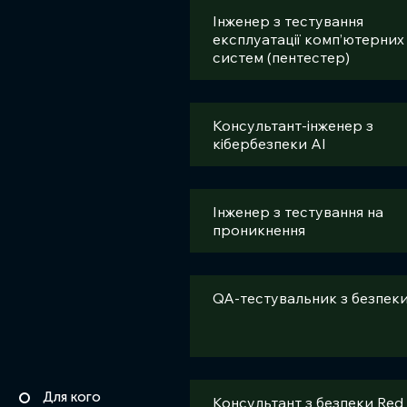
Інженер з тестування
експлуатації комп’ютерних
систем (пентестер)
Консультант-інженер з
кібербезпеки AI
Інженер з тестування на
проникнення
QA-тестувальник з безпек
Для кого
Консультант з безпеки Red