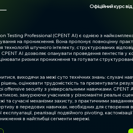
Офіційний курс від
ion Testing Professional (CPENT AI) є однією з найкомплек
тування на проникнення. Вона пропонує повноцінну прак
я технологій штучного інтелекту, структурованих відповід
. CPENT AI дозволяє опанувати проведення пентестів у
інювати ризики проникнення та готувати структуровані,
тися, виходячи за межі суто технічних знань: слухачі н
у рішень, оцінювати трудомісткість та презентувати резу
рі offensive security з універсальними навичками. CPENT
ктикою, занурюючи учасників у різноманітні реальні сцен
жі та сучасні механізми захисту, з практичними завданн
тизу в передових навичках, необхідних для створення в
експлуатації, реалізації подвійного pivoting, кастомізації
никнення в найглибші сегменти мережі.