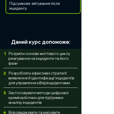
Підсумкове звітування після
інциденту
Даний курс допоможе:
1
Розуміти основи життєвого циклу
реагування на інциденти та його
фази
2
Розробляти ефективні стратегії
виявлення й ідентифікації інцидентів
для управління кіберінцидентами
3
Застосовувати методи цифрової
криміналістики для підтримки
аналізу інцидентів
4
Впроваджувати та керувати