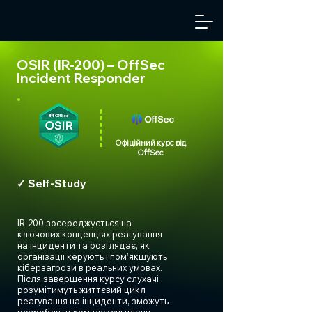
OSIR (IR-200) – OffSec
Incident Responder
Офіційний курс від
OffSec
✓ Self-Study
IR-200 зосереджується на
ключових концепціях реагування
на інциденти та розглядає, як
організації керують і пом’якшують
кіберзагрози в реальних умовах.
Після завершення курсу слухачі
розумітимуть життєвий цикл
реагування на інциденти, зможуть