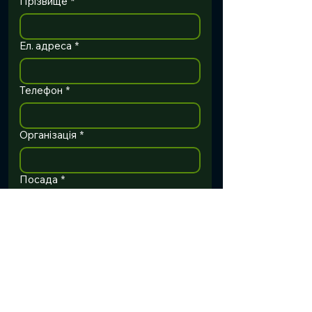
Прізвище
*
Ел. адреса
*
Телефон
*
Організація
*
Посада
*
Оберіть формат
*
У групі, з тренером
Самостійне навчання
Залишились питання?