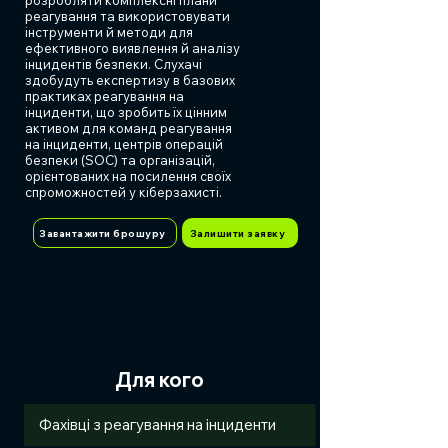
розробляти комплексні плани
реагування та використовувати
інструменти й методи для
ефективного виявлення й аналізу
інцидентів безпеки. Слухачі
здобудуть експертизу в базових
практиках реагування на
інциденти, що зробить їх цінним
активом для команд реагування
на інциденти, центрів операцій
безпеки (SOC) та організацій,
орієнтованих на посилення своїх
спроможностей у кіберзахисті.
Завантажити брошуру
Залишити заявку
Для кого
Фахівці з реагування на інциденти