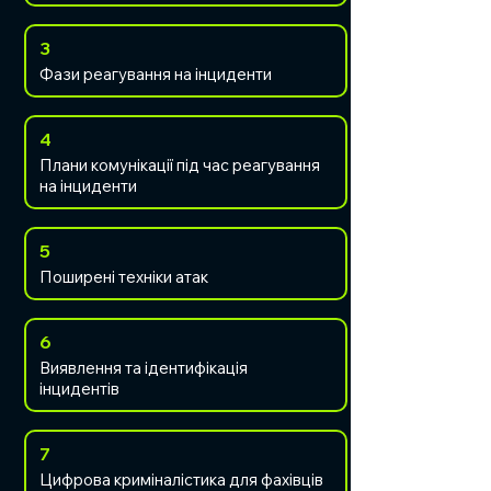
3
Фази реагування на інциденти
4
Плани комунікації під час реагування
на інциденти
5
Поширені техніки атак
6
Виявлення та ідентифікація
інцидентів
7
Цифрова криміналістика для фахівців