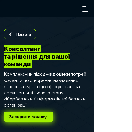
Назад
Консалтинг
та рішення для вашої
команди
Комплексний підхід – від оцінки потреб
команди до створення навчальних
рішень та курсів, що сфокусовані на
досягнення цільового стану
кібербезпеки / інформаційної безпеки
організації.
Залишити заявку