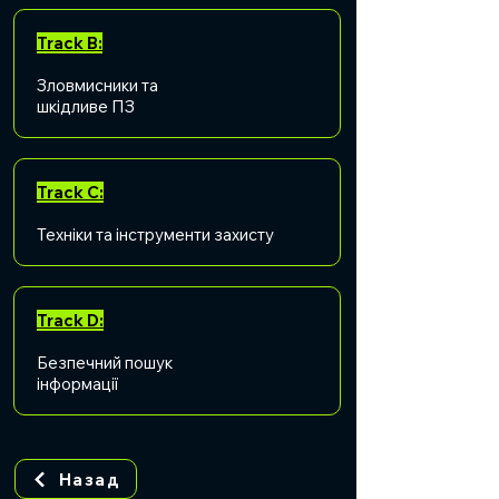
Track B:
Зловмисники та
шкідливе ПЗ
Track C:
Техніки та інструменти захисту
Track D:
Безпечний пошук
інформації
Назад