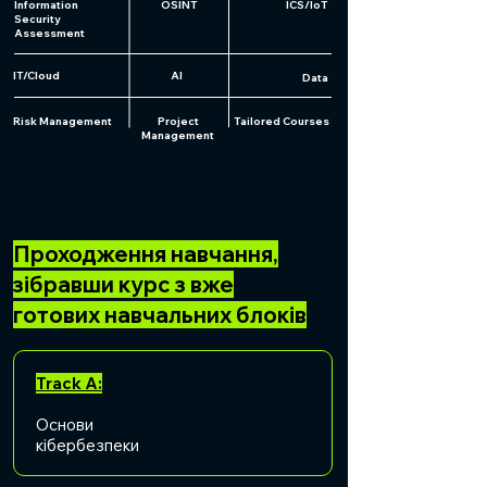
Information
OSINT
ICS/IoT
Security
Assessment
IT/Cloud
AІ
Data
Risk Management
Project
Tailored Courses
Management
Проходження навчання,
зібравши курс з вже
готових навчальних блоків
Track A:
Основи
кібербезпеки