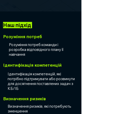
Наш підхід
Розуміння потреб
Розуміння потреб команди і
розробка відповідного плану її
навчання
Ідентифікація компетенцій
Ідентифікація компетенцій, які
потрібно підтримувати або розвинути
для досягнення поставлених задач з
КБ/ІБ
Визначення ризиків
Визначення ризиків, які потребують
зменшення