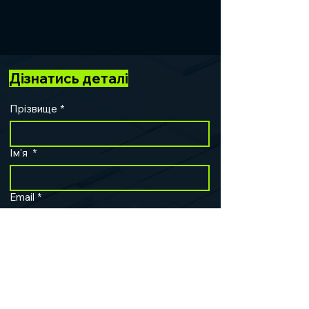
Дізнатись деталі
Прізвище
*
Ім'я
*
Email
*
Посада
*
Назва компанії
*