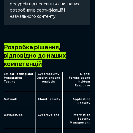
ресурсів від всесвітньо-визнаних
розробників сертифікацій і
навчального контенту.
Розробка рішення,
відповідно до наших
компетенцій
Ethical Hacking and
Cybersecurity
Digital
Penetration
Operations and
Forensics and
Testing
Analysis
Incident
Response
Network
Сloud Security
Application
Security
DevSecOps
Cyberhygiene
Information
Security
Management