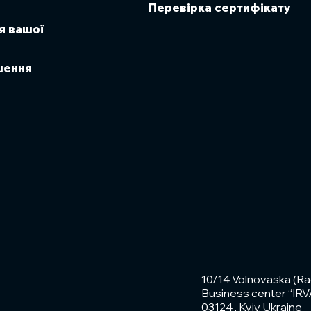
Перевірка сертифікату
я вашої
ішення
10/14 Volnovaska (Ra
Business center “IRVA”
03124 , Kyiv, Ukraine