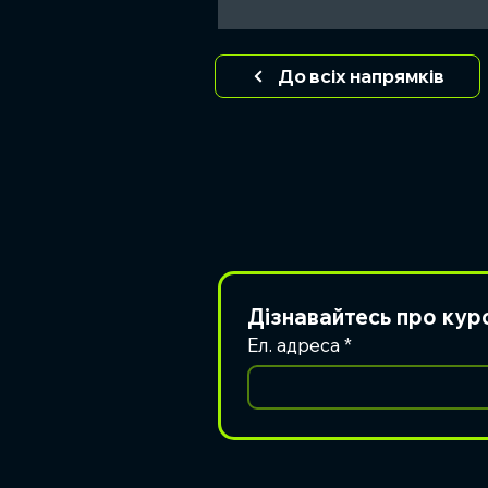
До всіх напрямків
Дізнавайтесь про кур
Ел. адреса
*