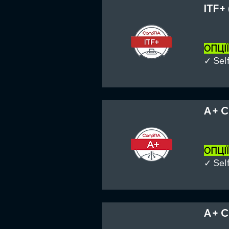
ITF+
ОПЦІ
✓ Sel
A+ C
ОПЦІ
✓ Sel
A+ C