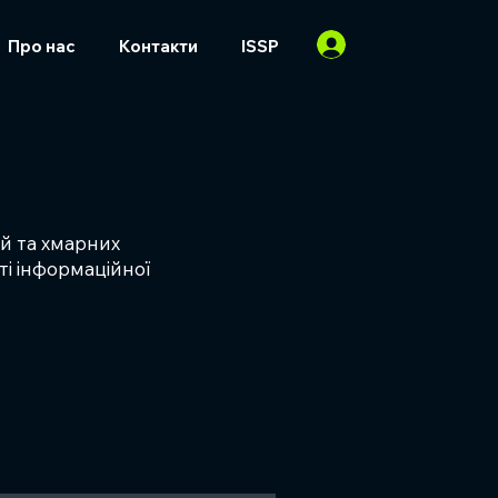
Про нас
Контакти
ISSP
ій та хмарних
і інформаційної