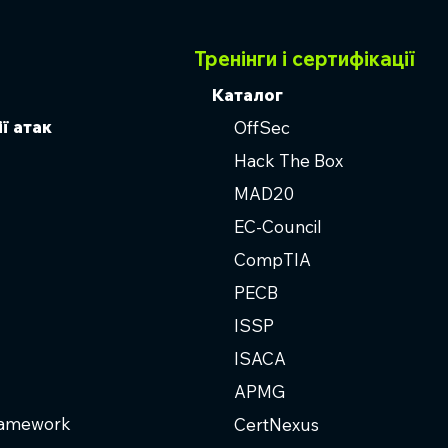
Тренінги і сертифікації
Каталог
ї атак
OffSec
Hack The Box
MAD20
EC-Council
CompTIA
PECB
ISSP
ISACA
APMG
ramework
CertNexus